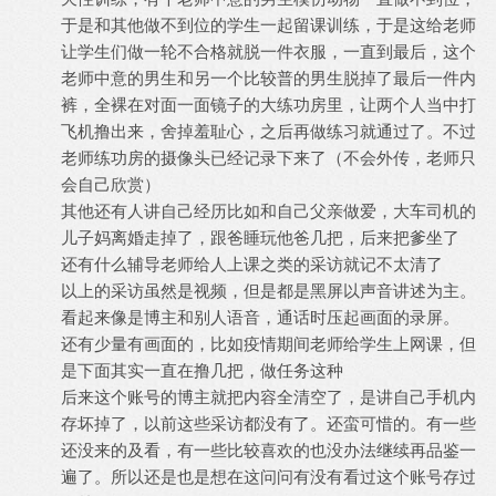
于是和其他做不到位的学生一起留课训练，于是这给老师
让学生们做一轮不合格就脱一件衣服，一直到最后，这个
老师中意的男生和另一个比较普的男生脱掉了最后一件内
裤，全裸在对面一面镜子的大练功房里，让两个人当中打
飞机撸出来，舍掉羞耻心，之后再做练习就通过了。不过
老师练功房的摄像头已经记录下来了（不会外传，老师只
会自己欣赏）
其他还有人讲自己经历比如和自己父亲做爱，大车司机的
儿子妈离婚走掉了，跟爸睡玩他爸几把，后来把爹坐了
还有什么辅导老师给人上课之类的采访就记不太清了
以上的采访虽然是视频，但是都是黑屏以声音讲述为主。
看起来像是博主和别人语音，通话时压起画面的录屏。
还有少量有画面的，比如疫情期间老师给学生上网课，但
是下面其实一直在撸几把，做任务这种
后来这个账号的博主就把内容全清空了，是讲自己手机内
存坏掉了，以前这些采访都没有了。还蛮可惜的。有一些
还没来的及看，有一些比较喜欢的也没办法继续再品鉴一
遍了。所以还是也是想在这问问有没有看过这个账号存过