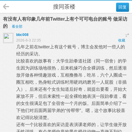
搜同茶楼
回复
有没有人有印象几年前Twitter上有个可可电台的账号 做采访
的
看全部
bbc008
#
1
2026-6-3 22:35
收藏
几年之前在twitter上有这个账号，博主会发他对一些人的
经历的采访。
比较喜欢的故事有：大学生跆拳道社团（同一宿舍）的学
生因为训练场地很热，后来机缘巧合全裸训练，然后逐渐
放开做各种情趣游戏，互相撸撸吊，吃吊，六个人圈成一
圈互相吃，热身蛙式训练时用硬鸡鸡磨另一人屁股（非插
入）。后来还有个女生知道后好奇，就提出要看，开始大
家放不开，但后来索性一起全裸给她表演一段跆拳道，看
的女生很满足包了全宿舍一个月的饭。后面简单介绍了一
下他们对后面两届学弟的“传帮带”。嗯，这个故事比较喜
欢记得比较清楚。
还有一个比较喜欢的采访是表演课老师的，让学生做开放
天性训练，有个老师中意的男生模仿动物一直做不到位，