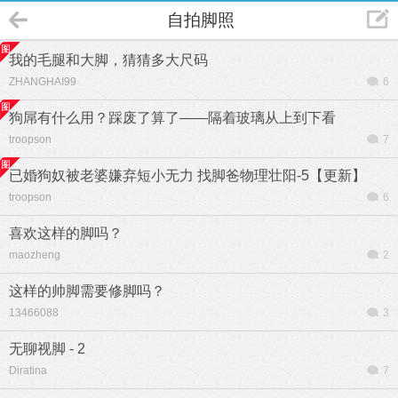
自拍脚照
我的毛腿和大脚，猜猜多大尺码
ZHANGHAI99
6
狗屌有什么用？踩废了算了——隔着玻璃从上到下看
troopson
7
已婚狗奴被老婆嫌弃短小无力 找脚爸物理壮阳-5【更新】
troopson
6
喜欢这样的脚吗？
maozheng
2
这样的帅脚需要修脚吗？
13466088
3
无聊视脚 - 2
Diratina
7