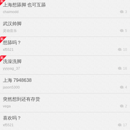
上海想舔脚 也可互舔
chaimodd
3
武汉帅脚
灵动音乐
5
想舔吗？
xf5521
10
洗澡洗脚
yyyyag_37
16
上海 7948638
jason5300
4
突然想到还有存货
vega
2
喜欢吗？
xf5521
17