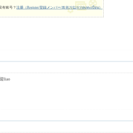
没有账号？
注册（Register/登録メンバー/회원가입/การลงทะเบียน）
iao