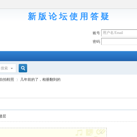
新 版 论 坛 使 用 答 疑
账号
密码
搜索
搜
自拍鞋照
几年前的了，相册翻到的
索
›
楼层
x