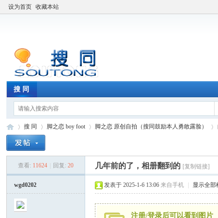
设为首页
收藏本站
搜 同
搜 同
脚之恋 boy foot
脚之恋 原创自拍（搜同鼓励本人勇敢露脸）
几年前的了，相册翻到的
查看:
11624
|
回复:
20
[复制链接]
搜
»
›
›
›
wgd0202
发表于 2025-1-6 13:06
来自手机
|
显示全部
注册/登录后可以看到图片