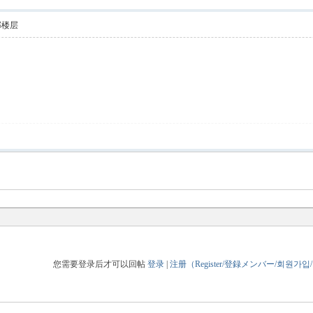
部楼层
您需要登录后才可以回帖
登录
|
注册（Register/登録メンバー/회원가입/กา