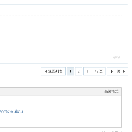
举报
返回列表
1
2
/ 2 页
下一页
高级模式
รลงทะเบียน）