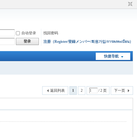
自动登录
找回密码
登录
注册（Register/登録メンバー/회원가입/การลงทะเบียน）
快捷导航
返回列表
1
2
/ 2 页
下一页