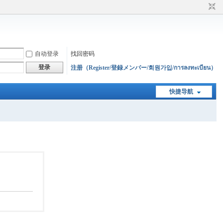
自动登录
找回密码
登录
注册（Register/登録メンバー/회원가입/การลงทะเบียน）
快捷导航