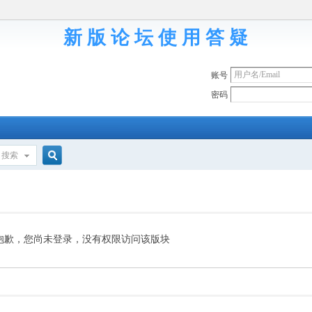
新 版 论 坛 使 用 答 疑
账号
密码
搜索
搜
索
抱歉，您尚未登录，没有权限访问该版块