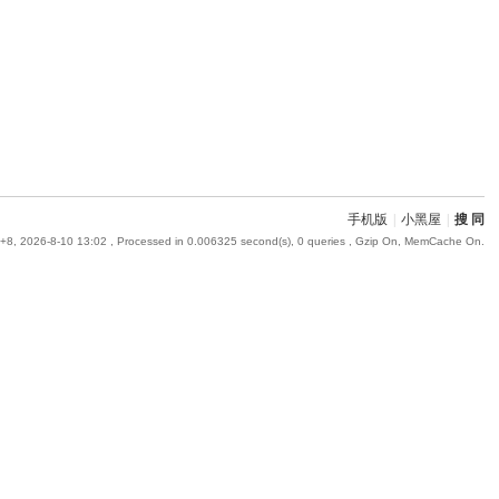
手机版
|
小黑屋
|
搜 同
8, 2026-8-10 13:02
, Processed in 0.006325 second(s), 0 queries , Gzip On, MemCache On.