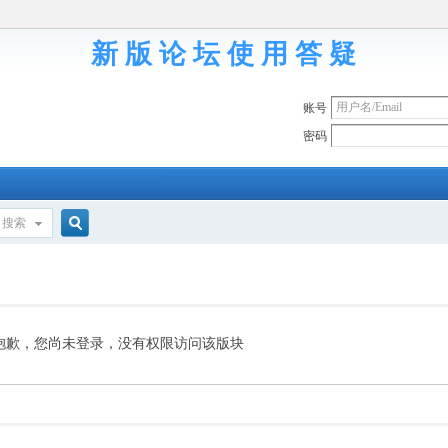
新 版 论 坛 使 用 答 疑
账号
密码
搜索
搜
索
抱歉，您尚未登录，没有权限访问该版块