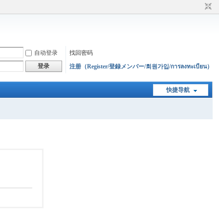
自动登录
找回密码
登录
注册（Register/登録メンバー/회원가입/การลงทะเบียน）
快捷导航