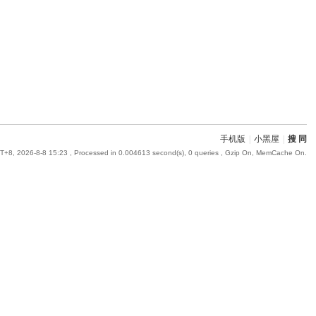
手机版
|
小黑屋
|
搜 同
+8, 2026-8-8 15:23
, Processed in 0.004613 second(s), 0 queries , Gzip On, MemCache On.