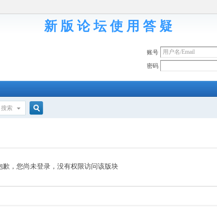
新 版 论 坛 使 用 答 疑
账号
密码
搜索
搜
索
抱歉，您尚未登录，没有权限访问该版块