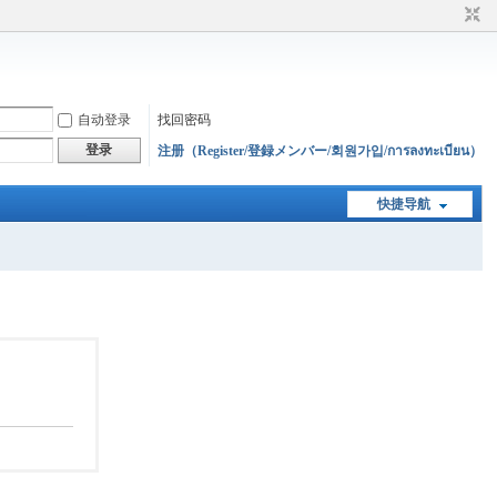
自动登录
找回密码
登录
注册（Register/登録メンバー/회원가입/การลงทะเบียน）
快捷导航