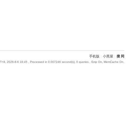
手机版
|
小黑屋
|
搜 同
+8, 2026-8-6 16:45
, Processed in 0.007246 second(s), 0 queries , Gzip On, MemCache On.