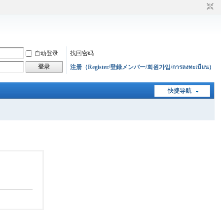
自动登录
找回密码
登录
注册（Register/登録メンバー/회원가입/การลงทะเบียน）
快捷导航