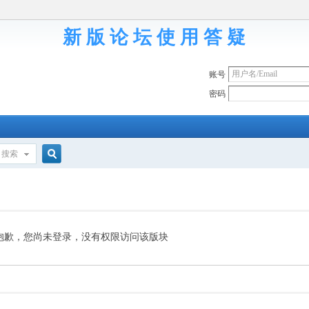
新 版 论 坛 使 用 答 疑
账号
密码
搜索
搜
索
抱歉，您尚未登录，没有权限访问该版块