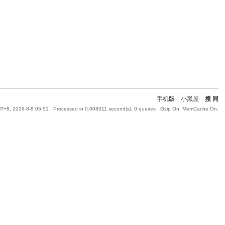
手机版
|
小黑屋
|
搜 同
T+8, 2026-8-8 05:51
, Processed in 0.008311 second(s), 0 queries , Gzip On, MemCache On.