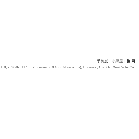
手机版
|
小黑屋
|
搜 同
T+8, 2026-8-7 11:17
, Processed in 0.008574 second(s), 1 queries , Gzip On, MemCache On.