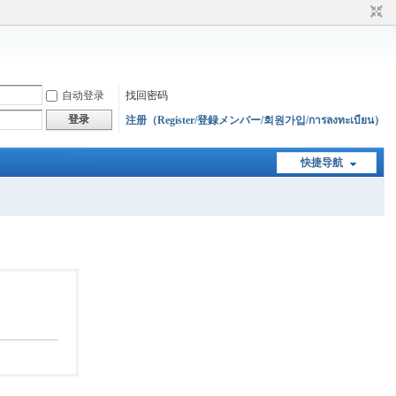
自动登录
找回密码
登录
注册（Register/登録メンバー/회원가입/การลงทะเบียน）
快捷导航