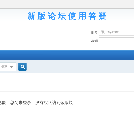
新 版 论 坛 使 用 答 疑
账号
密码
搜索
搜
索
抱歉，您尚未登录，没有权限访问该版块