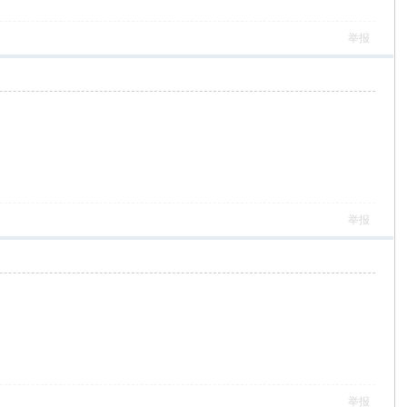
举报
举报
举报