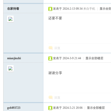
在家待着
发表于 2024-2-13 09:34
来自手机
|
显示全
还要不要
回复
mianjinzhi
发表于 2024-3-9 21:44
|
显示全部楼层
谢谢分享
回复
gs6493723
发表于 2024-5-21 20:06
|
显示全部楼层