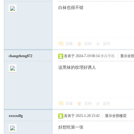
白袜也很不错
回复
支持
反对
changeheng872
发表于 2024-7-19 06:14
来自手机
|
显示全
这黑袜的纹理好诱人
回复
支持
反对
xxxxxdfg
发表于 2025-1-28 23:42
|
显示全部楼层
好想吃第一张