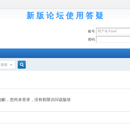
新 版 论 坛 使 用 答 疑
账号
密码
搜索
搜
索
抱歉，您尚未登录，没有权限访问该版块