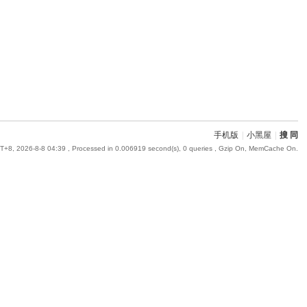
手机版
|
小黑屋
|
搜 同
+8, 2026-8-8 04:39
, Processed in 0.006919 second(s), 0 queries , Gzip On, MemCache On.