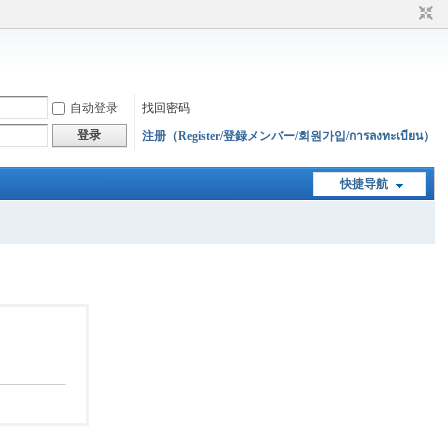
自动登录
找回密码
登录
注册（Register/登録メンバー/회원가입/การลงทะเบียน）
快捷导航