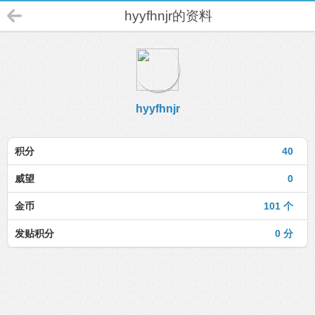
hyyfhnjr的资料
hyyfhnjr
积分
40
威望
0
金币
101 个
发贴积分
0 分