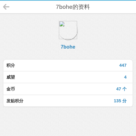
7bohe的资料
7bohe
积分
447
威望
4
金币
47 个
发贴积分
135 分