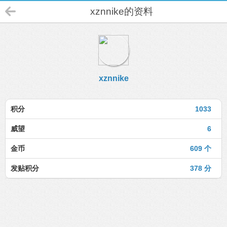
xznnike的资料
xznnike
积分
1033
威望
6
金币
609 个
发贴积分
378 分