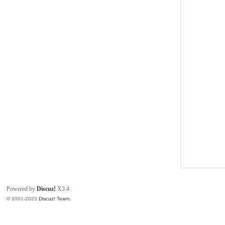
同
Powered by
Discuz!
X3.4
© 2001-2023
Discuz! Team
.