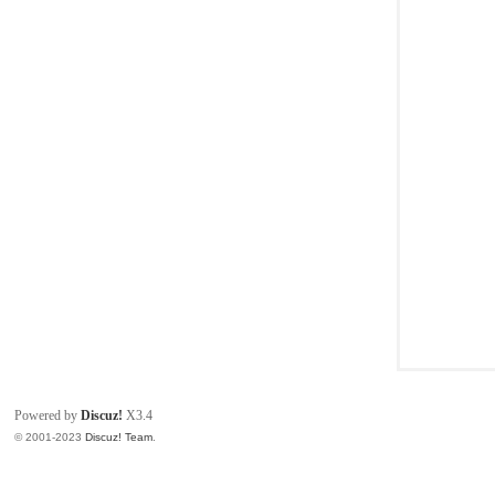
同
Powered by
Discuz!
X3.4
© 2001-2023
Discuz! Team
.