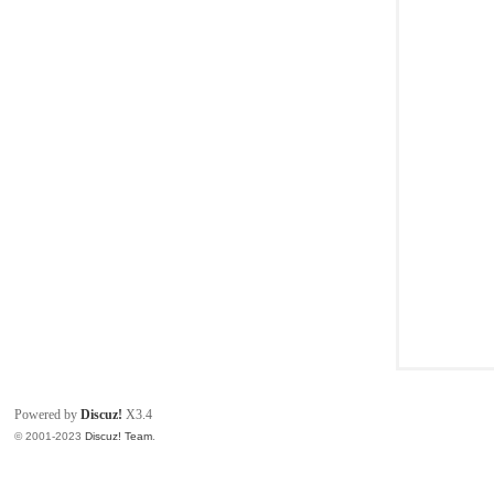
同
Powered by
Discuz!
X3.4
© 2001-2023
Discuz! Team
.