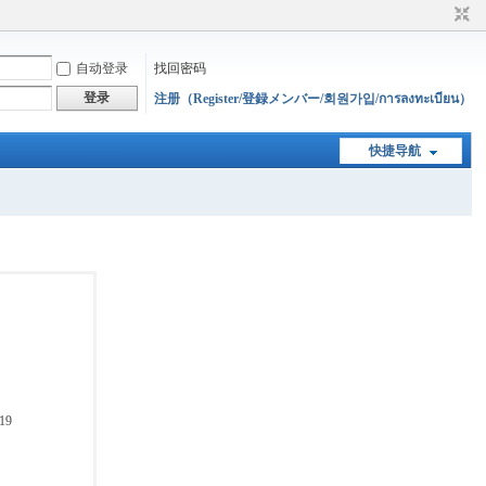
自动登录
找回密码
登录
注册（Register/登録メンバー/회원가입/การลงทะเบียน）
快捷导航
19