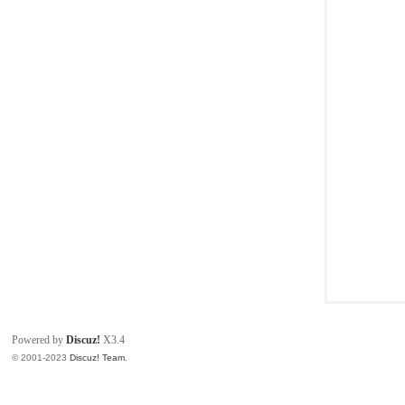
同
Powered by
Discuz!
X3.4
© 2001-2023
Discuz! Team
.