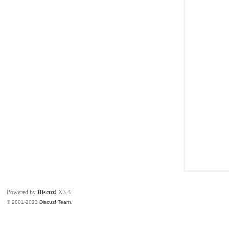
同
Powered by
Discuz!
X3.4
© 2001-2023
Discuz! Team
.