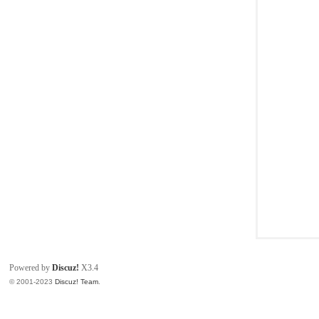
同
Powered by
Discuz!
X3.4
© 2001-2023
Discuz! Team
.