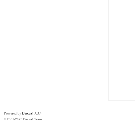
同
Powered by
Discuz!
X3.4
© 2001-2023
Discuz! Team
.