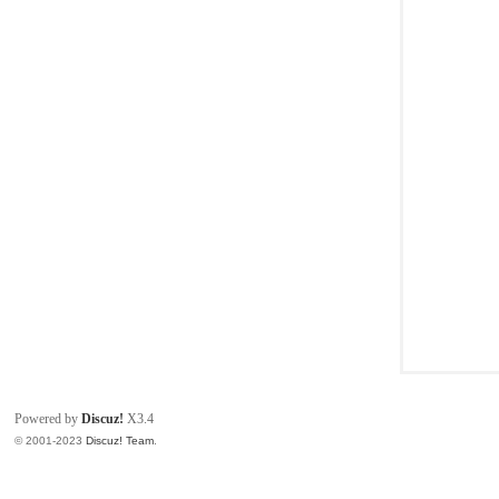
同
Powered by
Discuz!
X3.4
© 2001-2023
Discuz! Team
.