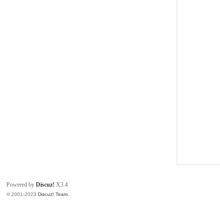
同
Powered by
Discuz!
X3.4
© 2001-2023
Discuz! Team
.