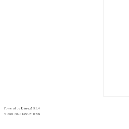
同
Powered by
Discuz!
X3.4
© 2001-2023
Discuz! Team
.