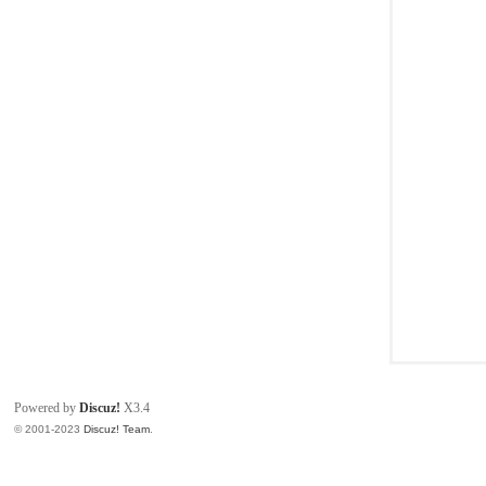
同
Powered by
Discuz!
X3.4
© 2001-2023
Discuz! Team
.