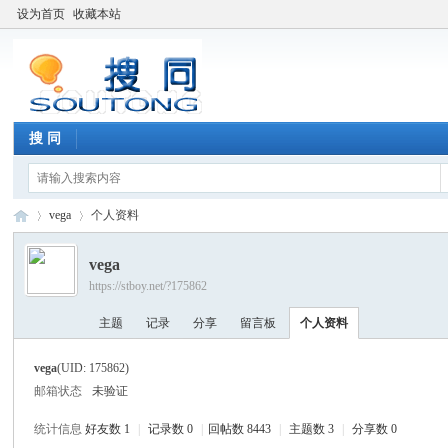
设为首页
收藏本站
搜 同
vega
个人资料
vega
https://stboy.net/?175862
搜
›
›
主题
记录
分享
留言板
个人资料
vega
(UID: 175862)
邮箱状态
未验证
统计信息
好友数 1
|
记录数 0
|
回帖数 8443
|
主题数 3
|
分享数 0