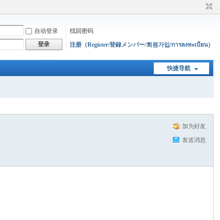
自动登录
找回密码
登录
注册（Register/登録メンバー/회원가입/การลงทะเบียน）
快捷导航
加为好友
发送消息