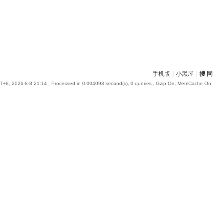
手机版
|
小黑屋
|
搜 同
+8, 2026-8-8 21:14
, Processed in 0.004093 second(s), 0 queries , Gzip On, MemCache On.