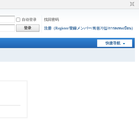
自动登录
找回密码
登录
注册（Register/登録メンバー/회원가입/การลงทะเบียน）
快捷导航