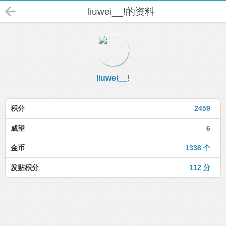
liuwei__!的资料
liuwei__!
积分
2459
威望
6
金币
1338 个
发贴积分
112 分