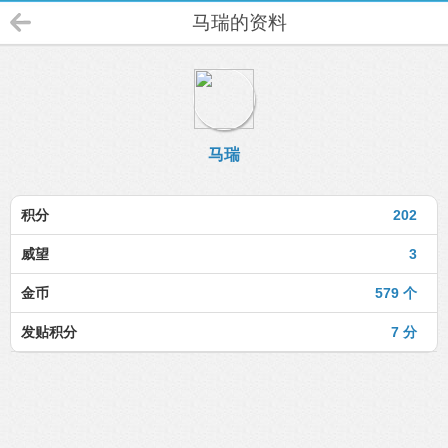
马瑞的资料
马瑞
积分
202
威望
3
金币
579 个
发贴积分
7 分