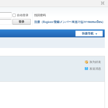
自动登录
找回密码
登录
注册（Register/登録メンバー/회원가입/การลงทะเบียน）
快捷导航
加为好友
发送消息