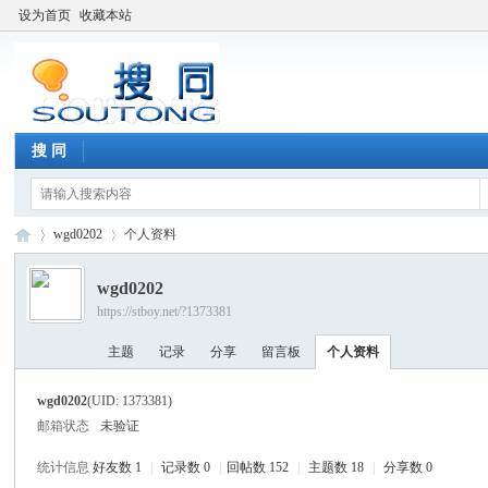
设为首页
收藏本站
搜 同
wgd0202
个人资料
wgd0202
https://stboy.net/?1373381
搜
›
›
主题
记录
分享
留言板
个人资料
wgd0202
(UID: 1373381)
邮箱状态
未验证
统计信息
好友数 1
|
记录数 0
|
回帖数 152
|
主题数 18
|
分享数 0