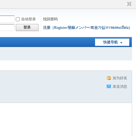
自动登录
找回密码
登录
注册（Register/登録メンバー/회원가입/การลงทะเบียน）
快捷导航
加为好友
发送消息