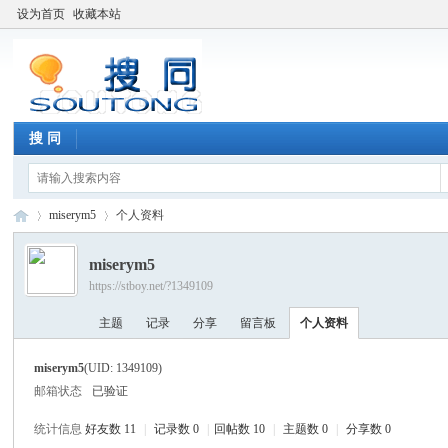
设为首页
收藏本站
搜 同
miserym5
个人资料
miserym5
https://stboy.net/?1349109
搜
›
›
主题
记录
分享
留言板
个人资料
miserym5
(UID: 1349109)
邮箱状态
已验证
统计信息
好友数 11
|
记录数 0
|
回帖数 10
|
主题数 0
|
分享数 0