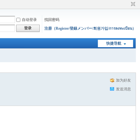
自动登录
找回密码
登录
注册（Register/登録メンバー/회원가입/การลงทะเบียน）
快捷导航
加为好友
发送消息