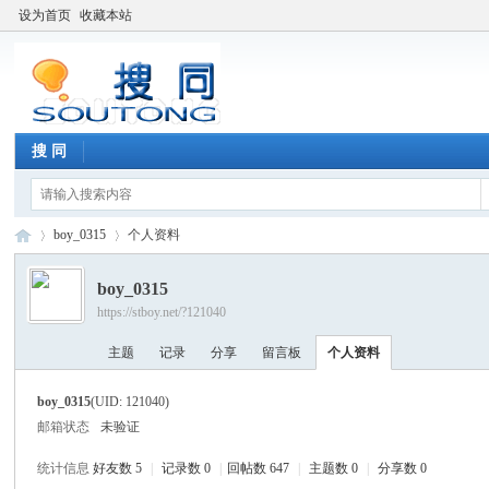
设为首页
收藏本站
搜 同
boy_0315
个人资料
boy_0315
https://stboy.net/?121040
搜
›
›
主题
记录
分享
留言板
个人资料
boy_0315
(UID: 121040)
邮箱状态
未验证
统计信息
好友数 5
|
记录数 0
|
回帖数 647
|
主题数 0
|
分享数 0