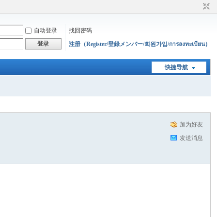
自动登录
找回密码
登录
注册（Register/登録メンバー/회원가입/การลงทะเบียน）
快捷导航
加为好友
发送消息