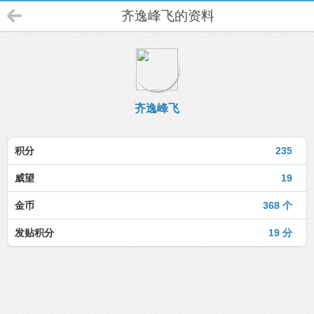
齐逸峰飞的资料
齐逸峰飞
积分
235
威望
19
金币
368 个
发贴积分
19 分