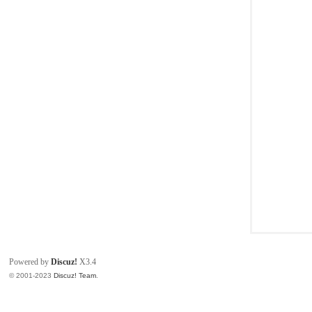
同
Powered by
Discuz!
X3.4
© 2001-2023
Discuz! Team
.