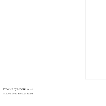
同
Powered by
Discuz!
X3.4
© 2001-2023
Discuz! Team
.