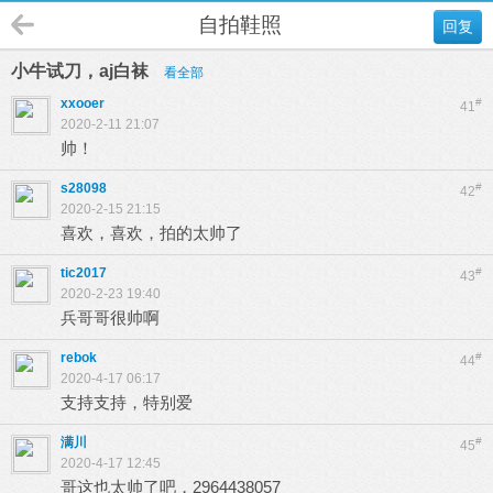
自拍鞋照
回复
小牛试刀，aj白袜
看全部
xxooer
#
41
2020-2-11 21:07
帅！
s28098
#
42
2020-2-15 21:15
喜欢，喜欢，拍的太帅了
tic2017
#
43
2020-2-23 19:40
兵哥哥很帅啊
rebok
#
44
2020-4-17 06:17
支持支持，特别爱
满川
#
45
2020-4-17 12:45
哥这也太帅了吧，2964438057